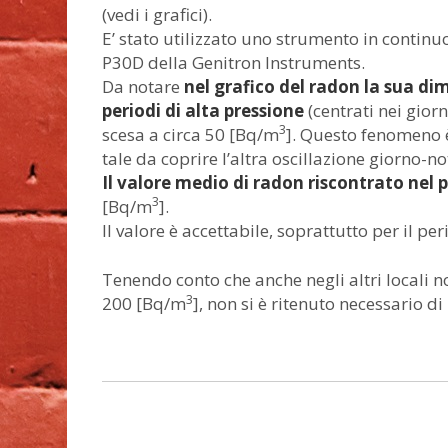
(vedi i grafici).
E’ stato utilizzato uno strumento in conti
P30D della Genitron Instruments.
Da notare
nel grafico del radon la sua di
periodi di alta pressione
(centrati nei gior
3
scesa a circa 50 [Bq/m
]. Questo fenomeno 
tale da coprire l’altra oscillazione giorno-no
Il valore medio di radon riscontrato nel 
3
[Bq/m
].
Il valore è accettabile, soprattutto per il pe
Tenendo conto che anche negli altri locali no
3
200 [Bq/m
], non si è ritenuto necessario d