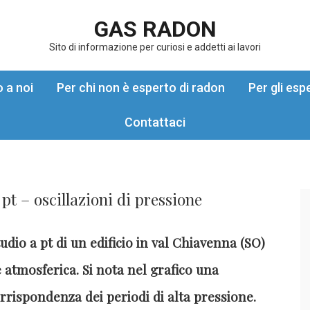
GAS RADON
Sito di informazione per curiosi e addetti ai lavori
o a noi
Per chi non è esperto di radon
Per gli esp
Contattaci
 pt – oscillazioni di pressione
udio a pt di un edificio in val Chiavenna (SO)
e atmosferica. Si nota
nel grafico una
rispondenza dei periodi di alta pressione.