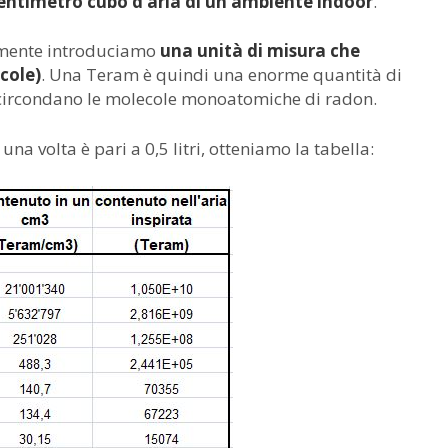
centimetro cubo d’aria di un ambiente indoor
.
amente introduciamo
una unità di misura che
cole)
. Una Teram è quindi una enorme quantità di
circondano le molecole monoatomiche di radon.
na volta è pari a 0,5 litri, otteniamo la tabella: