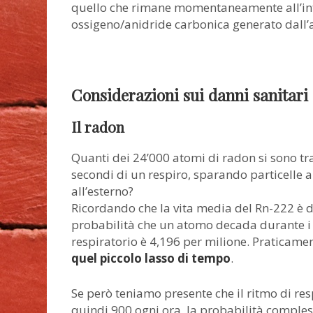
quello che rimane momentaneamente all’int
ossigeno/anidride carbonica generato dall’
Considerazioni sui danni sanitari 
Il radon
Quanti dei 24’000 atomi di radon si sono tr
secondi di un respiro, sparando particelle 
all’esterno?
Ricordando che la vita media del Rn-222 è di
probabilità che un atomo decada durante i 
respiratorio è 4,196 per milione. Praticame
quel piccolo lasso di tempo
.
Se però teniamo presente che il ritmo di res
quindi 900 ogni ora, la probabilità compless