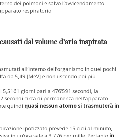
erno dei polmoni e salvo l’avvicendamento
apparato respiratorio.
causati dal volume d’aria inspirata
asmutati all’interno dell’organismo in quei pochi
alfa da 5,49 [MeV] e non uscendo poi più
 5,5161 giorni pari a 476’591 secondi, la
2 secondi circa di permanenza nell’apparato
nte quindi
quasi nessun atomo si trasmuterà in
pirazione ipotizzato prevede 15 cicli al minuto,
iva in un’ora sale a 3,776 per mille. Pertanto
in