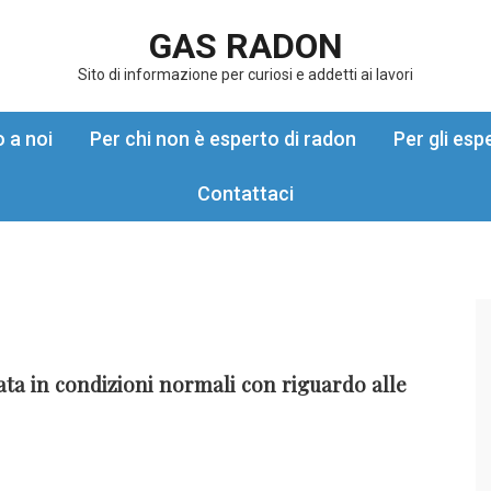
GAS RADON
Sito di informazione per curiosi e addetti ai lavori
o a noi
Per chi non è esperto di radon
Per gli esp
Contattaci
ata in condizioni normali con riguardo alle