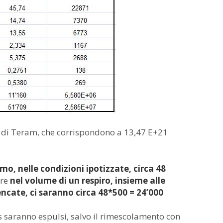
 di Teram, che corrispondono a 13,47 E+21
o, nelle condizioni ipotizzate, circa 48
tre
nel volume di un respiro, insieme alle
cate, ci saranno circa 48*500 = 24’000
s saranno espulsi, salvo il rimescolamento con