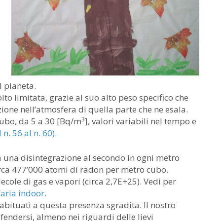
l pianeta.
to limitata, grazie al suo alto peso specifico che
izione nell’atmosfera di quella parte che ne esala.
3
cubo, da 5 a 30 [Bq/m
], valori variabili nel tempo e
n. 56 al n. 60).
ica una disintegrazione al secondo in ogni metro
irca 477’000 atomi di radon per metro cubo.
ecole di gas e vapori (circa 2,7E+25). Vedi per
aria indoor
.
 abituati a questa presenza sgradita. Il nostro
ndersi, almeno nei riguardi delle lievi