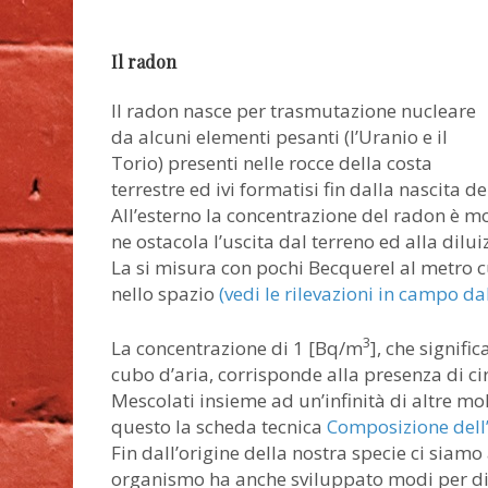
Il radon
Il radon nasce per trasmutazione nucleare
da alcuni elementi pesanti (l’Uranio e il
Torio) presenti nelle rocce della costa
terrestre ed ivi formatisi fin dalla nascita de
All’esterno la concentrazione del radon è mol
ne ostacola l’uscita dal terreno ed alla dilu
La si misura con pochi Becquerel al metro 
nello spazio
(vedi le rilevazioni in campo dal 
3
La concentrazione di 1 [Bq/m
], che signif
cubo d’aria, corrisponde alla presenza di c
Mescolati insieme ad un’infinità di altre mol
questo la scheda tecnica
Composizione dell’
Fin dall’origine della nostra specie ci siamo
organismo ha anche sviluppato modi per dife