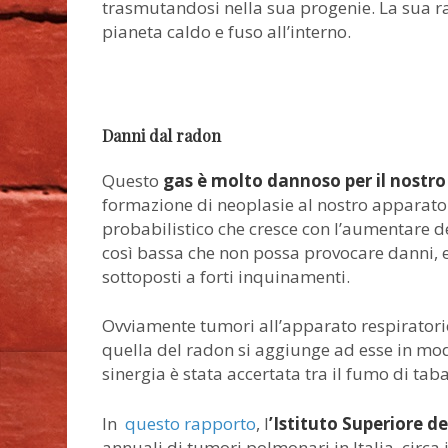
trasmutandosi nella sua progenie. La sua ra
pianeta caldo e fuso all’interno.
Danni dal radon
Questo
gas è molto dannoso per il nostr
formazione di neoplasie al nostro apparat
probabilistico che cresce con l’aumentare d
così bassa che non possa provocare danni, e
sottoposti a forti inquinamenti.
Ovviamente tumori all’apparato respiratori
quella del radon si aggiunge ad esse in mod
sinergia è stata accertata tra il fumo di tab
In
questo rapporto
, l
’Istituto Superiore de
annuali di tumori polmonari in Italia, circa