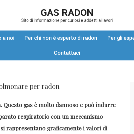
GAS RADON
Sito di informazione per curiosi e addetti ai lavori
o a noi
Per chi non è esperto di radon
Per gli esp
Contattaci
polmonare per radon
n. Questo gas è molto dannoso e può indurre
pparato respiratorio con un meccanismo
 si rappresentano graficamente i valori di