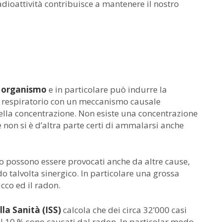
dioattività contribuisce a mantenere il nostro
o organismo
e in particolare può indurre la
o respiratorio con un meccanismo causale
ella concentrazione. Non esiste una concentrazione
 non si è d’altra parte certi di ammalarsi anche
o possono essere provocati anche da altre cause,
o talvolta sinergico. In particolare una grossa
acco ed il radon.
lla Sanità (ISS)
calcola che dei circa 32’000 casi
 il 10 % sono causati dal radon. In particolar modo