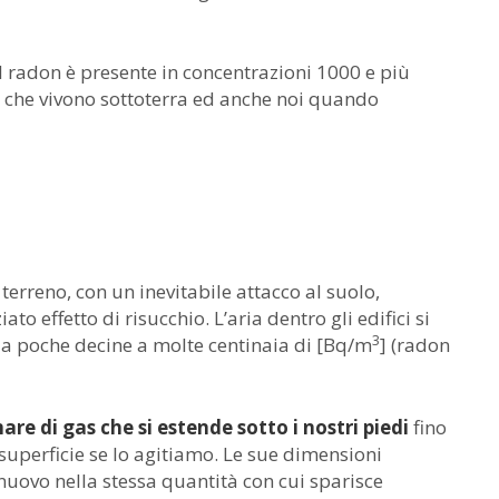
il radon è presente in concentrazioni 1000 e più
i che vivono sottoterra ed anche noi quando
 terreno, con un inevitabile attacco al suolo,
o effetto di risucchio. L’aria dentro gli edifici si
3
da poche decine a molte centinaia di [Bq/m
] (radon
e di gas che si estende sotto i nostri piedi
fino
 superficie se lo agitiamo. Le sue dimensioni
uovo nella stessa quantità con cui sparisce