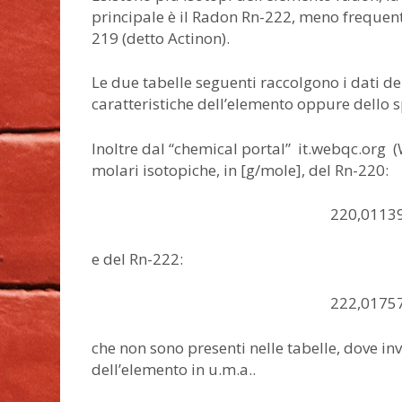
principale è il Radon Rn-222, meno frequenti
219 (detto Actinon).
Le due tabelle seguenti raccolgono i dati de
caratteristiche dell’elemento oppure dello sp
Inoltre dal “chemical portal” it.webqc.org 
molari isotopiche, in [g/mole], del Rn-220:
220,01139
e del Rn-222:
222,01757
che non sono presenti nelle tabelle, dove inv
dell’elemento in u.m.a..