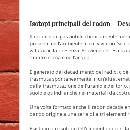
Isotopi principali del radon – Des
Il radon è un gas nobile chimicamente inert
presente nell’ambiente in cui viviamo. Se n
valutarne la presenza. Proviene per esalazion
diluito in aria e nell’acqua.
È generato dal decadimento del radio, cioè 
trasmuta spontaneamente in un’altra, emette
dalla trasmutazione dell’uranio e del torio, 
suolo e quindi anche nei materiali da costr
Una volta formato anche il radon decade eme
dando origine a una serie di altri elementi ra
Esistono più isotopi dell’elemento radon, la m