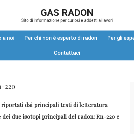
GAS RADON
Sito di informazione per curiosi e addetti ai lavori
o a noi
Per chi non è esperto di radon
Per gli esp
Contattaci
n-220
iportati dai principali testi di letteratura
 dei due isotopi principali del radon: Rn-220 e