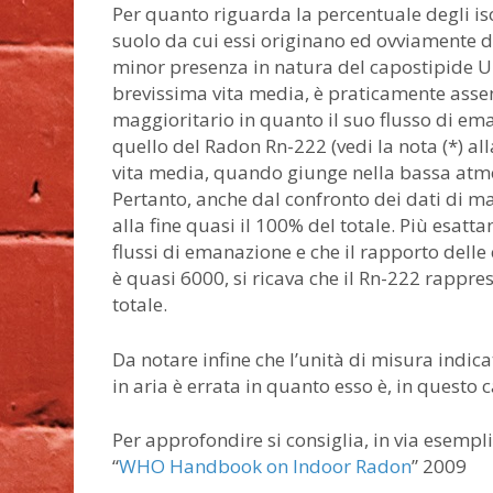
Per quanto riguarda la percentuale degli iso
suolo da cui essi originano ed ovviamente da
minor presenza in natura del capostipide U-2
brevissima vita media, è praticamente assent
maggioritario in quanto il suo flusso di em
quello del Radon Rn-222 (vedi la nota (*) al
vita media, quando giunge nella bassa atm
Pertanto, anche dal confronto dei dati di ma
alla fine quasi il 100% del totale. Più esa
flussi di emanazione e che il rapporto delle
è quasi 6000, si ricava che il Rn-222 rappre
totale.
Da notare infine che l’unità di misura indica
in aria è errata in quanto esso è, in questo
Per approfondire si consiglia, in via esempli
“
WHO Handbook on Indoor Radon
” 2009